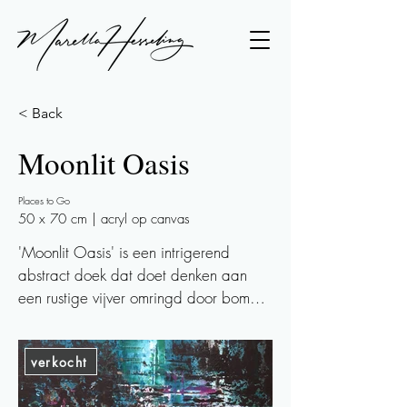
< Back
Moonlit Oasis
Places to Go
50 x 70 cm | acryl op canvas
'Moonlit Oasis' is een intrigerend 
abstract doek dat doet denken aan 
een rustige vijver omringd door bomen, 
verlicht door het maanlicht. De mix van 
tinten blauw, groen en wit, met subtiele 
verkocht
toetsen van paars/lila geeft een kalme 
en serene sfeer aan dit kunstwerk. 
