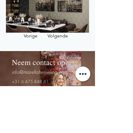
Vorige
Volgende
Neem contact op
info@marellahesseling.com
+31 6 475 848 41
Voornaam