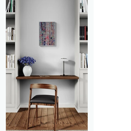
textuur en diepte toe zonder de 
verfijning te verliezen. Bij het schilderen 
van dit stuk dacht ik aan de levendige 
feesten die beginnen bij 
zonsondergang in een trendy club aan 
de haven van een van de Griekse 
eilanden.

Subtiele neon tinten suggereren een 
opkomende lichtshow, waardoor een 
gevoel van anticipatie en energie 
ontstaat. 'Disco at the Marina' geeft 
een moderne touch en roept de sfeer 
op van een stijlvolle, mediterrane 
avond vol avontuur en opwinding.