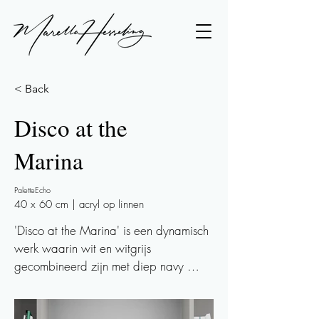
< Back
Disco at the
Marina
PaletteEcho
40 x 60 cm | acryl op linnen
'Disco at the Marina' is een dynamisch 
werk waarin wit en witgrijs 
gecombineerd zijn met diep navy 
blauw. De dikkere lagen verf, die aan 
impastotechniek doen denken, voegen 